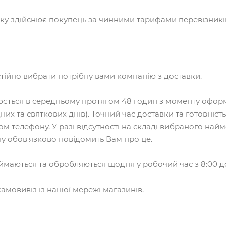
вку здійснює покупець за чинними тарифами перевізникі
тійно вибрати потрібну вами компанію з доставки.
юється в середньому протягом 48 годин з моменту оформ
них та святкових днів). Точний час доставки та готовніс
м телефону. У разі відсутності на складі вибраного най
ну обов'язково повідомить Вам про це.
маються та обробляються щодня у робочий час з 8:00 до
амовивіз із нашої мережі магазинів.