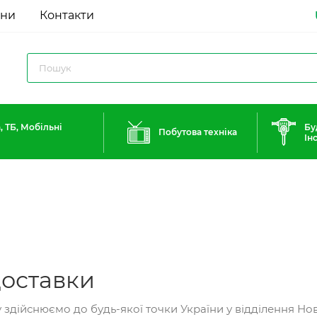
ини
Контакти
, ТБ, Мобільні
Бу
Побутова техніка
Ін
оставки
здійснюємо до будь-якої точки України у відділення Но