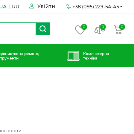
Увійти
UA
RU
+38 (095) 229-54-45
0
0
0
дівництво та ремонт,
Комп'ютерна
струменти
техніка
вої пошти.