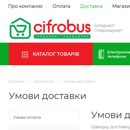
Про компанію
Оплата
Доставка
Магаз
Інтернет-
гіпермаркет
Електроніка
КАТАЛОГ ТОВАРІВ
телефони
—
—
Головна
Допомога
Умови доставки
Умови доставки
Умови д
Умови оплати
Швидку доставку 