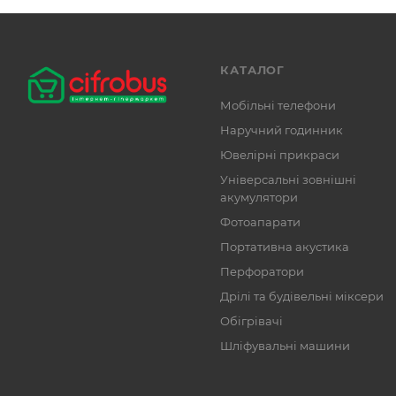
КАТАЛОГ
Мобільні телефони
Наручний годинник
Ювелірні прикраси
Універсальні зовнішні
акумулятори
Фотоапарати
Портативна акустика
Перфоратори
Дрілі та будівельні міксери
Обігрівачі
Шліфувальні машини