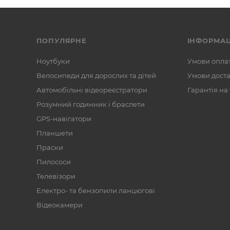
ПОПУЛЯРНЕ
ІНФОРМАЦ
Ноутбуки
Умови опла
Велосипеди для дорослих та дітей
Умови дост
Автомобільні відеореєстратори
Гарантія на
Розумний годинник і браслети
GPS-навігатори
Планшети
Праски
Пилососи
Телевізори
Електро- та бензопили ланцюгові
Відеокамери