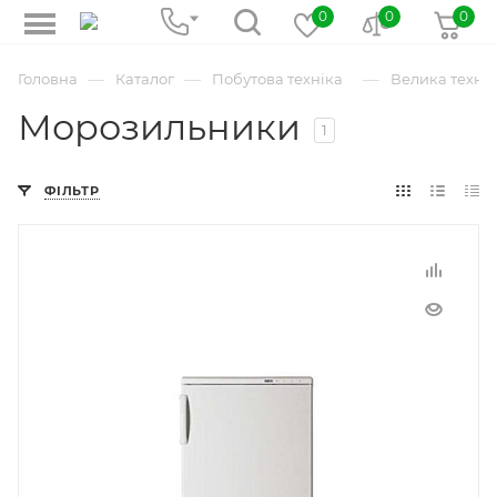
0
0
0
—
—
—
Головна
Каталог
Побутова техніка
Велика технік
Морозильники
1
ФІЛЬТР