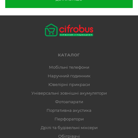
КАТАЛОГ
Мобільні телефони
Наручний годинник
Ювелірні прикраси
Універсальні зовнішні акумулятори
Фотоапарати
Портативна акустика
Перфоратори
Дрілі та будівельні міксери
Обігрівачі