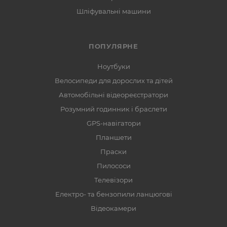
Шліфувальні машини
ПОПУЛЯРНЕ
Ноутбуки
Велосипеди для дорослих та дітей
Автомобільні відеореєстратори
Розумний годинник і браслети
GPS-навігатори
Планшети
Праски
Пилососи
Телевізори
Електро- та бензопили ланцюгові
Відеокамери