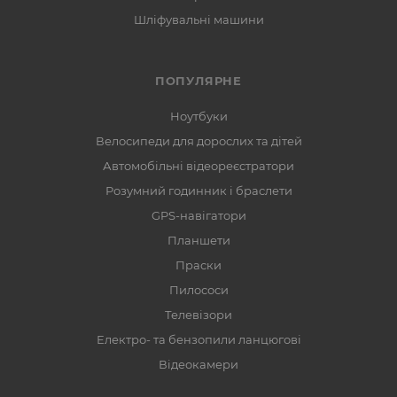
Шліфувальні машини
ПОПУЛЯРНЕ
Ноутбуки
Велосипеди для дорослих та дітей
Автомобільні відеореєстратори
Розумний годинник і браслети
GPS-навігатори
Планшети
Праски
Пилососи
Телевізори
Електро- та бензопили ланцюгові
Відеокамери