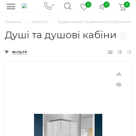
0
0
0
—
—
Головна
Каталог
Будівництво та ремонт, Інструменти
Душі та душові кабіни
1
ФІЛЬТР