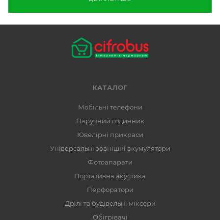
КАТАЛОГ
Мобільні телефони
Наручний годинник
Ювелірні прикраси
Універсальні зовнішні акумулятори
Фотоапарати
Портативна акустика
Перфоратори
Дрілі та будівельні міксери
Обігрівачі