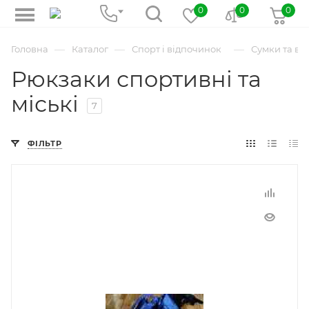
0
0
0
—
—
—
Головна
Каталог
Спорт і відпочинок
Сумки та ва
Рюкзаки спортивні та
міські
7
ФІЛЬТР