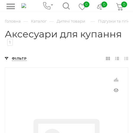
0
0
0
—
—
—
Головна
Каталог
Дитячі товари
Підгузки та гігієн
Аксесуари для купання
1
ФІЛЬТР