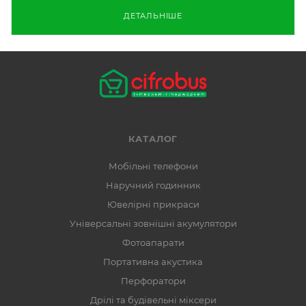
ДЕТАЛЬНІШЕ
КАТАЛОГ
Мобільні телефони
Наручний годинник
Ювелірні прикраси
Універсальні зовнішні акумулятори
Фотоапарати
Портативна акустика
Перфоратори
Дрілі та будівельні міксери