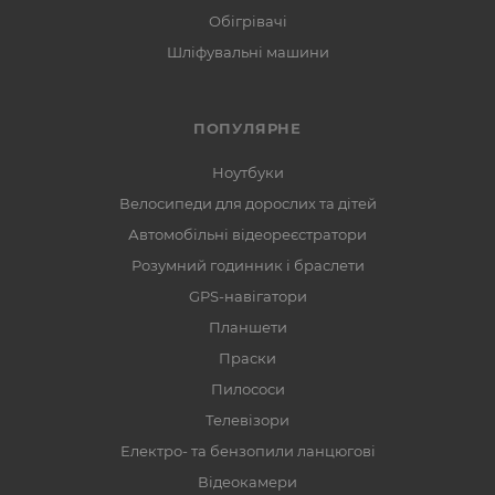
Обігрівачі
Шліфувальні машини
ПОПУЛЯРНЕ
Ноутбуки
Велосипеди для дорослих та дітей
Автомобільні відеореєстратори
Розумний годинник і браслети
GPS-навігатори
Планшети
Праски
Пилососи
Телевізори
Електро- та бензопили ланцюгові
Відеокамери