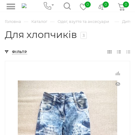
0
0
0
—
—
—
Головна
Каталог
Одяг, взуття та аксесуари
Дитяч
Для хлопчиків
3
ФІЛЬТР