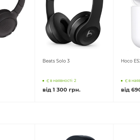
Beats Solo 3
Hoco ES
Є в наявності: 2
Є в наяв
від
1 300 грн.
від
69