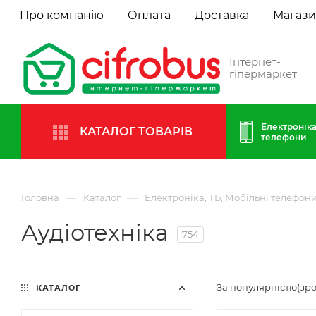
Про компанію
Оплата
Доставка
Магаз
Інтернет-
гіпермаркет
Електроніка
КАТАЛОГ ТОВАРІВ
телефони
—
—
Головна
Каталог
Електроніка, ТБ, Мобільні телефон
Аудіотехніка
754
За популярністю(зр
КАТАЛОГ