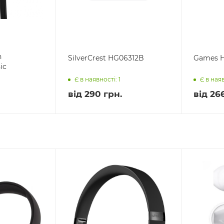
n
SilverCrest HG06312B
Games H
ic
Є в наявності: 1
Є в наяв
від
290 грн.
від
266