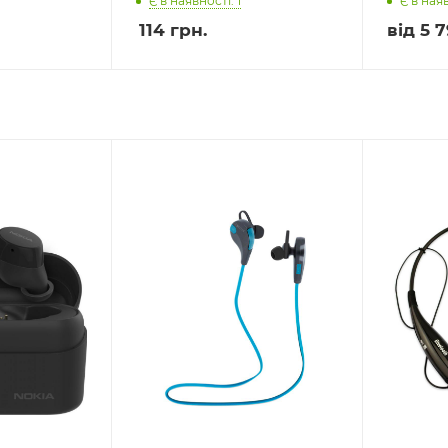
Є в наявності: 1
Є в наяв
114
грн.
від
5 7