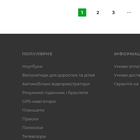
1
2
3
ПОПУЛЯРНЕ
ІНФОРМАЦ
Ноутбуки
Умови опла
Велосипеди для дорослих та дітей
Умови дост
Автомобільні відеореєстратори
Гарантія на
Розумний годинник і браслети
GPS-навігатори
Планшети
Праски
Пилососи
Телевізори