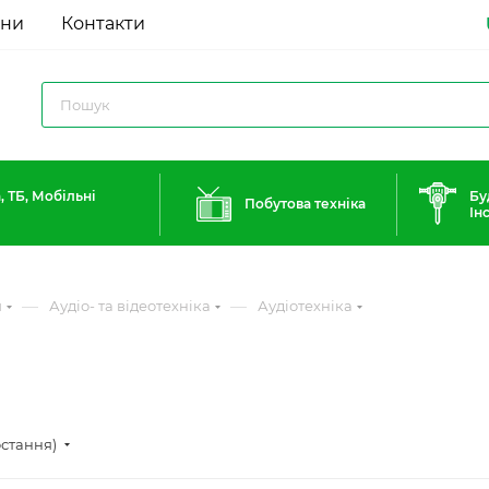
ини
Контакти
, ТБ, Мобільні
Бу
Побутова техніка
Ін
—
—
и
Аудіо- та відеотехніка
Аудіотехніка
остання)