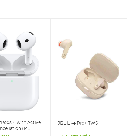
rPods 4 with Active
JBL Live Pro+ TWS
cellation (M...