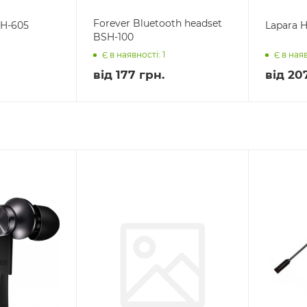
Forever Bluetooth headset
BH-605
Lapara 
BSH-100
Є в наявності: 1
Є в наяв
від
177 грн.
від
20