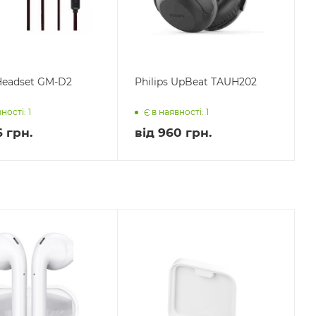
eadset GM-D2
Philips UpBeat TAUH202
ності: 1
Є в наявності: 1
 грн.
від
960 грн.