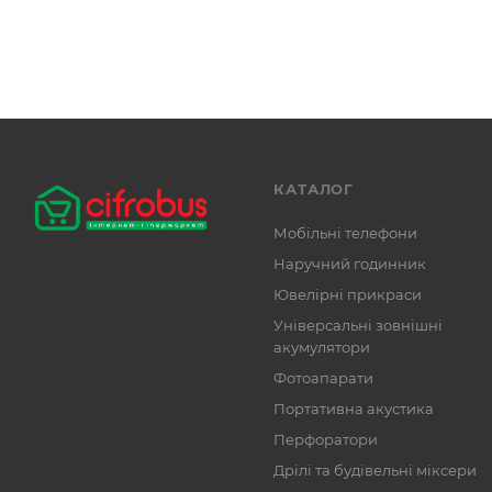
КАТАЛОГ
Мобільні телефони
Наручний годинник
Ювелірні прикраси
Універсальні зовнішні
акумулятори
Фотоапарати
Портативна акустика
Перфоратори
Дрілі та будівельні міксери