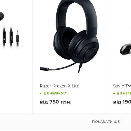
Razer Kraken X Lite
Savio T
Є в наявності: 1
Є в наяв
від
750 грн.
від
190
ПОКАЗАТИ ЩЕ