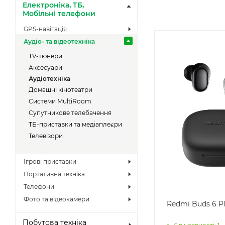
Електроніка, ТБ,
Мобільні телефони
GPS-навігація
Аудіо- та відеотехніка
TV-тюнери
Аксесуари
Аудіотехніка
Домашні кінотеатри
Системи MultiRoom
Супутникове телебачення
ТБ-приставки та медіаплеєри
Телевізори
Ігрові приставки
Портативна техніка
Телефони
Фото та відеокамери
Redmi Buds 6 P
Побутова техніка