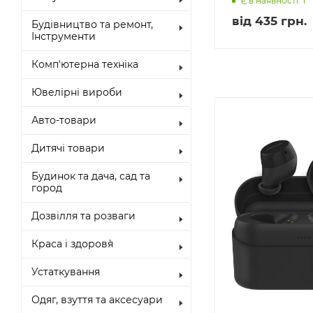
Є в наявності: 1
від
435 грн.
Будівництво та ремонт,
Інструменти
Комп'ютерна техніка
Ювелірні вироби
Авто-товари
Дитячі товари
Будинок та дача, сад та
город
Дозвілля та розваги
Краса і здоров`я
Устаткування
Одяг, взуття та аксесуари