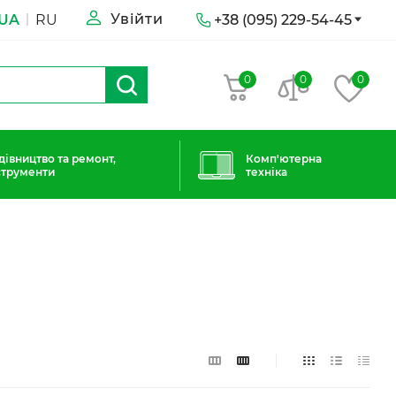
Увійти
UA
RU
+38 (095) 229-54-45
0
0
0
дівництво та ремонт,
Комп'ютерна
струменти
техніка