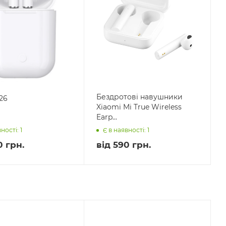
Бездротові навушники
26
Xiaomi Mi True Wireless
Earp...
ності: 1
Є в наявності: 1
0 грн.
від
590 грн.