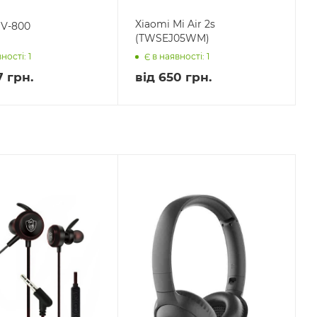
Xiaomi Mi Air 2s
HV-800
(TWSEJ05WM)
ності: 1
Є в наявності: 1
7 грн.
від
650 грн.