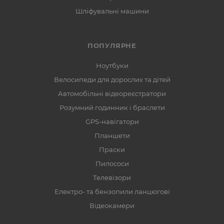
Шліфувальні машини
ПОПУЛЯРНЕ
Ноутбуки
Велосипеди для дорослих та дітей
Автомобільні відеореєстратори
Розумний годинник і браслети
GPS-навігатори
Планшети
Праски
Пилососи
Телевізори
Електро- та бензопили ланцюгові
Відеокамери