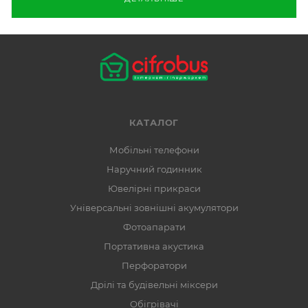
КАТАЛОГ
Мобільні телефони
Наручний годинник
Ювелірні прикраси
Універсальні зовнішні акумулятори
Фотоапарати
Портативна акустика
Перфоратори
Дрілі та будівельні міксери
Обігрівачі