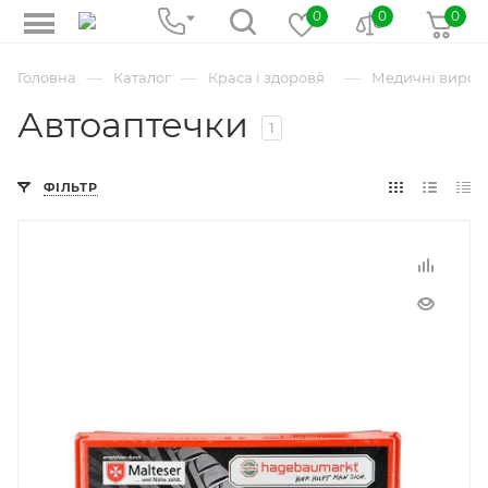
0
0
0
—
—
—
Головна
Каталог
Краса і здоров`я
Медичні вироб
Автоаптечки
1
ФІЛЬТР