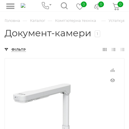
0
0
0
—
—
—
Головна
Каталог
Комп'ютерна техніка
Устаткува
Документ-камери
1
ФІЛЬТР