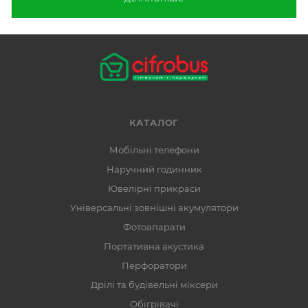
КАТАЛОГ
Мобільні телефони
Наручний годинник
Ювелірні прикраси
Універсальні зовнішні акумулятори
Фотоапарати
Портативна акустика
Перфоратори
Дрілі та будівельні міксери
Обігрівачі