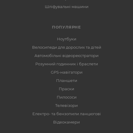
Шліфувальні машини
ПОПУЛЯРНЕ
Ноутбуки
Велосипеди для дорослих та дітей
Автомобільні відеореєстратори
Розумний годинник і браслети
GPS-навігатори
Планшети
Праски
Пилососи
Телевізори
Електро- та бензопили ланцюгові
Відеокамери