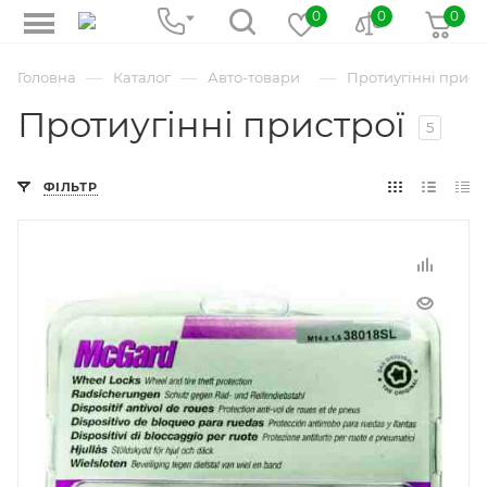
0
0
0
—
—
—
Головна
Каталог
Авто-товари
Протиугінні прист
Протиугінні пристрої
5
ФІЛЬТР