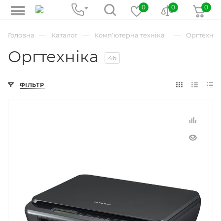
0
0
0
—
—
—
Головна
Каталог
Комп'ютерна техніка
Оргтехнік
Оргтехніка
46
ФІЛЬТР