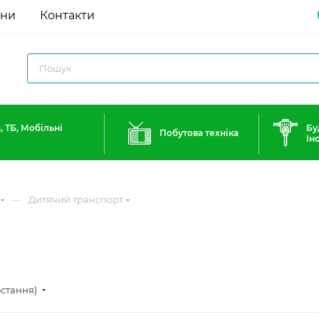
ини
Контакти
, ТБ, Мобільні
Бу
Побутова техніка
Ін
—
Дитячий транспорт
остання)