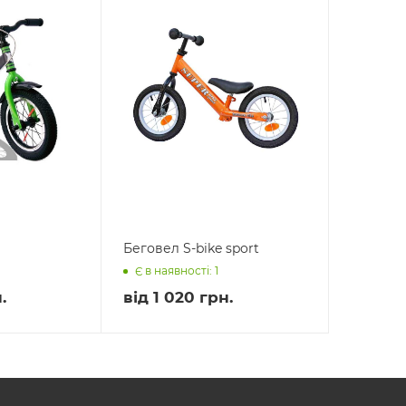
Беговел S-bike sport
Є в наявності: 1
.
від
1 020 грн.