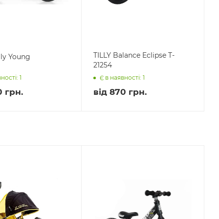
TILLY Balance Eclipse T-
lly Young
21254
ності: 1
Є в наявності: 1
0 грн.
від
870 грн.