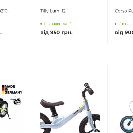
210)
Tilly Lumi 12''
Corso Ru
Є в наявності: 1
Є в наяв
.
від
950 грн.
від
90