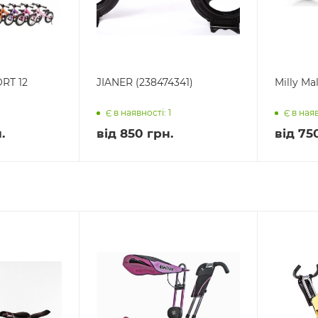
ORT 12
JIANER (238474341)
Milly Ma
Є в наявності: 1
Є в наяв
.
від
850 грн.
від
75