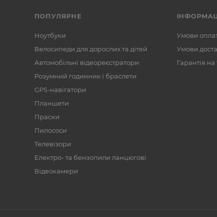
ПОПУЛЯРНЕ
ІНФОРМАЦ
Ноутбуки
Умови опла
Велосипеди для дорослих та дітей
Умови дост
Автомобільні відеореєстратори
Гарантія на
Розумний годинник і браслети
GPS-навігатори
Планшети
Праски
Пилососи
Телевізори
Електро- та бензопили ланцюгові
Відеокамери