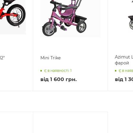
Azimut 
12"
Mini Trike
фарой
Є в наявності: 1
Є в наяв
від
1 600 грн.
від
1 3