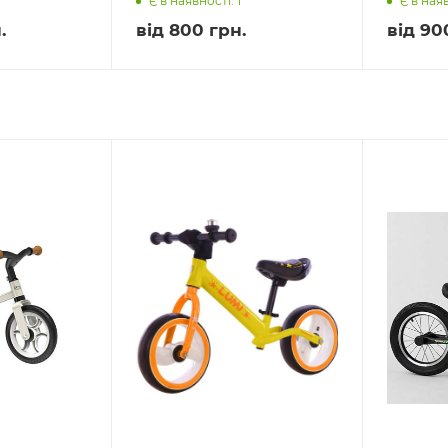
Є в наявності: 1
Є в наяв
.
від
800 грн.
від
90