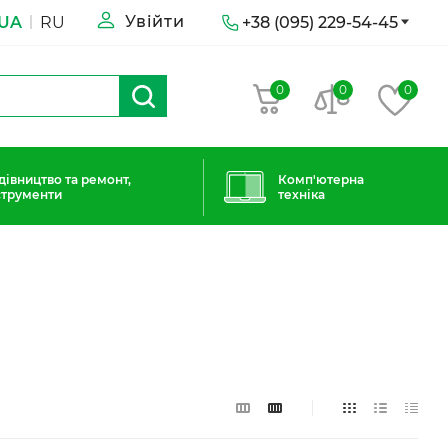
Увійти
UA
RU
+38 (095) 229-54-45
0
0
0
дівництво та ремонт,
Комп'ютерна
струменти
техніка