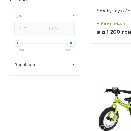
Smoby Toys (770
Ціна
Є в наявності: 1
від
1 200 грн
750
1839
Виробник