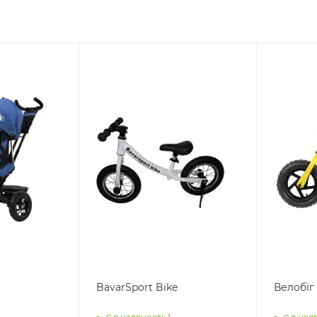
BavarSport Bike
Велобіг 