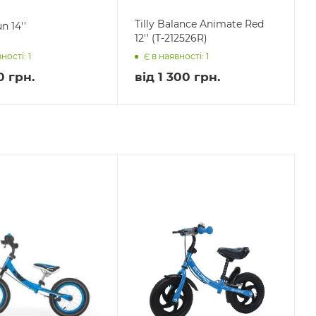
Tilly Balance Animate Red
n 14''
12'' (T-212526R)
ності: 1
Є в наявності: 1
0 грн.
від
1 300 грн.