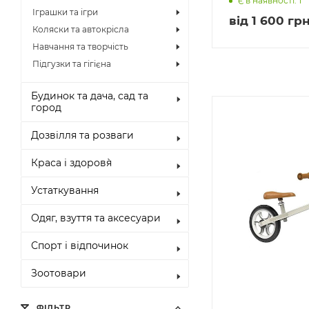
Є в наявності: 1
Іграшки та ігри
від
1 600 грн
Коляски та автокрісла
Навчання та творчість
Підгузки та гігієна
Будинок та дача, сад та
город
Дозвілля та розваги
Краса і здоров`я
Устаткування
Одяг, взуття та аксесуари
Спорт і відпочинок
Зоотовари
ФІЛЬТР