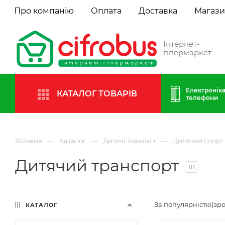
Про компанію
Оплата
Доставка
Магаз
Інтернет-
гіпермаркет
Електроніка
КАТАЛОГ ТОВАРІВ
телефони
—
—
—
Головна
Каталог
Дитячі товари
Дитячий спорт
Дитячий транспорт
18
За популярністю(зр
КАТАЛОГ