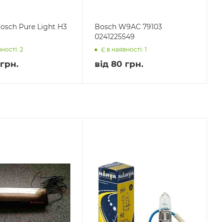
osch Pure Light H3
Bosch W9AC 79103
0241225549
ності: 2
Є в наявності: 1
грн.
від
80 грн.