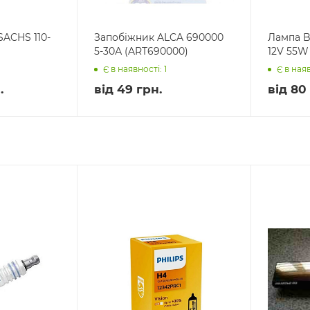
ACHS 110-
Запобіжник ALCA 690000
Лампа B
5-30А (ART690000)
12V 55W
Є в наявності: 1
Є в наяв
.
від
49 грн.
від
80 