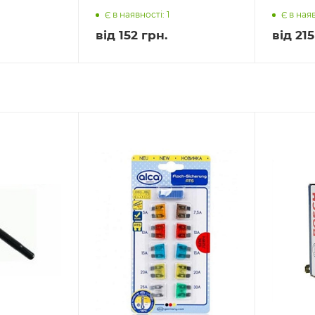
Є в наявності: 1
Є в наяв
від
152 грн.
від
215