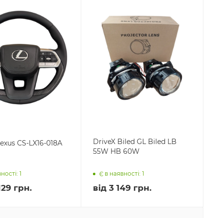
DriveX Biled GL Biled LB
exus CS-LX16-018A
55W HB 60W
ності: 1
Є в наявності: 1
129 грн.
від
3 149 грн.