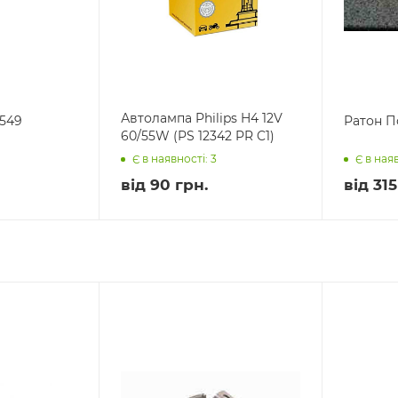
Автолампа Philips H4 12V
 549
Ратон П
60/55W (PS 12342 PR C1)
Є в наявності: 3
Є в наяв
від
90 грн.
від
315