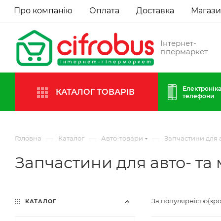
Про компанію
Оплата
Доставка
Магаз
Інтернет-
гіпермаркет
Електроніка
КАТАЛОГ ТОВАРІВ
телефони
—
—
—
Головна
Каталог
Авто-товари
Запчастини для а
Запчастини для авто- та 
За популярністю(зр
КАТАЛОГ