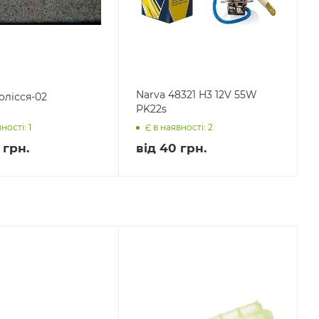
Narva 48321 H3 12V 55W
олісся-02
PK22s
ності: 1
Є в наявності: 2
 грн.
від
40 грн.