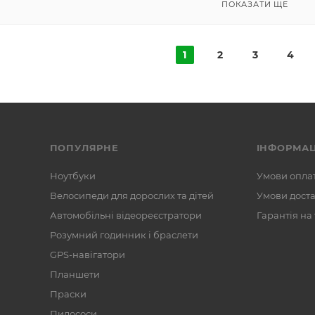
ПОКАЗАТИ ЩЕ
1
2
3
4
ПОПУЛЯРНЕ
ІНФОРМАЦ
Ноутбуки
Умови опла
Велосипеди для дорослих та дітей
Умови дост
Автомобільні відеореєстратори
Гарантія на
Розумний годинник і браслети
GPS-навігатори
Планшети
Праски
Пилососи