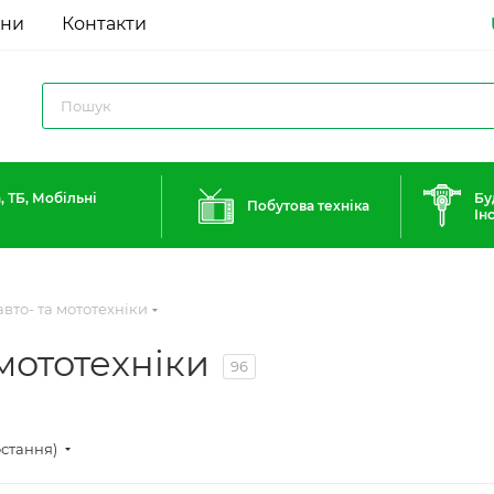
ини
Контакти
, ТБ, Мобільні
Бу
Побутова техніка
Ін
вто- та мототехніки
мототехніки
96
остання)