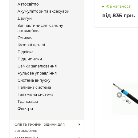
Автосвітло
Є в наявності: 1
Акумулятори та аксесуари
від
835 грн.
Двигун
Запчастини для салону
автомобіля
Омивач
Кузовні деталі
Підвіска
Підшипники
Свічки запалювання
Рульове управління
Система випуску
Паливна система
Гальмівна система
Трансмісія
Фільтри
Олії та технічні рідини для
автомобілів