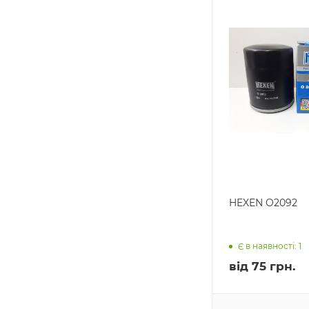
HEXEN O2092
Є в наявності: 1
від
75 грн.