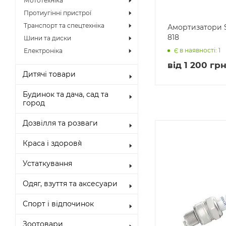
Мототехніка
Протиугінні пристрої
Транспорт та спецтехніка
Амортизатори S
818
Шини та диски
Є в наявності: 1
Електроніка
від
1 200 грн
Дитячі товари
Будинок та дача, сад та
город
Дозвілля та розваги
Краса і здоров`я
Устаткування
Одяг, взуття та аксесуари
Спорт і відпочинок
Зоотовари