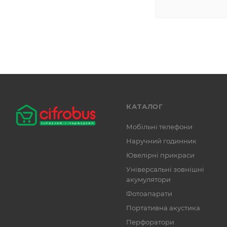
КАТАЛОГ
Мобільні телефони
Наручний годинник
Ювелірні прикраси
Універсальні зовнішні
акумулятори
Фотоапарати
Портативна акустика
Перфоратори