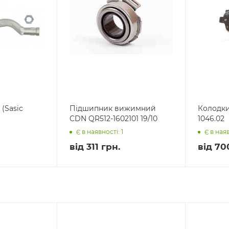
 (Sasic
Підшипник вижимний
Колодки
CDN QR512-1602101 19/10
1046.02
Є в наявності: 1
Є в наяв
від
311 грн.
від
70