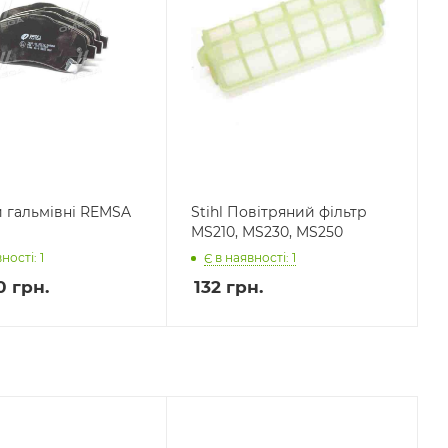
 гальмівні REMSA
Stihl Повітряний фільтр
MS210, MS230, MS250
Є в наявності: 1
ності: 1
0 грн.
132
грн.