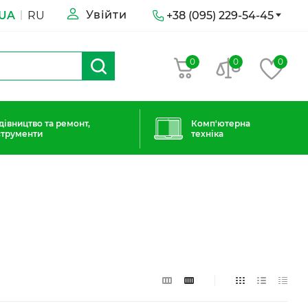
Увійти
UA
RU
+38 (095) 229-54-45
0
0
0
дівництво та ремонт,
Комп'ютерна
струменти
техніка