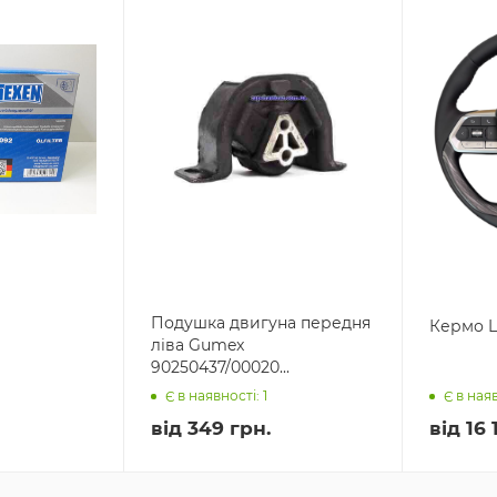
Подушка двигуна передня
Кермо L
ліва Gumex
90250437/00020...
Є в наявності: 1
Є в наяв
від
349 грн.
від
16 