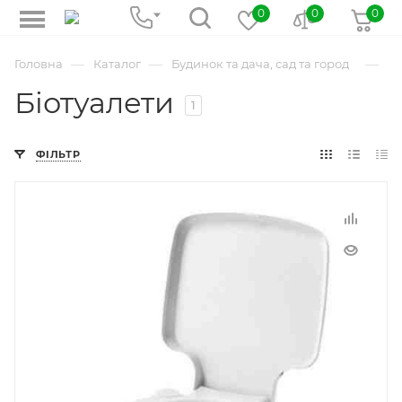
0
0
0
—
—
—
Головна
Каталог
Будинок та дача, сад та город
Бі
Біотуалети
1
ФІЛЬТР