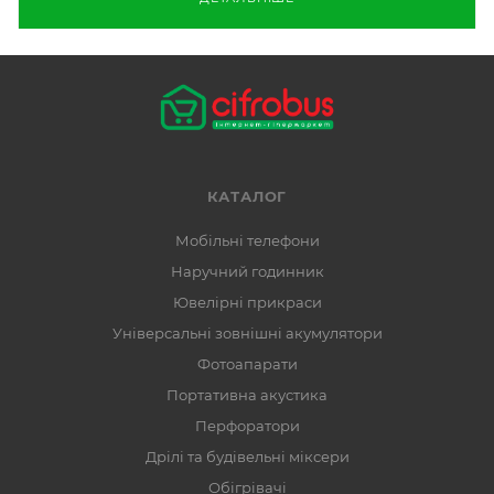
КАТАЛОГ
Мобільні телефони
Наручний годинник
Ювелірні прикраси
Універсальні зовнішні акумулятори
Фотоапарати
Портативна акустика
Перфоратори
Дрілі та будівельні міксери
Обігрівачі