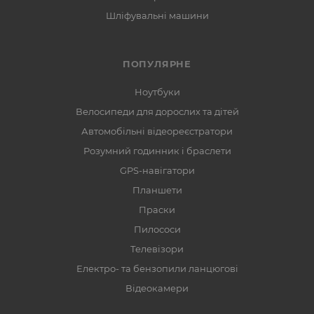
Шліфувальні машини
ПОПУЛЯРНЕ
Ноутбуки
Велосипеди для дорослих та дітей
Автомобільні відеореєстратори
Розумний годинник і браслети
GPS-навігатори
Планшети
Праски
Пилососи
Телевізори
Електро- та бензопили ланцюгові
Відеокамери