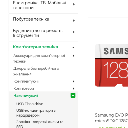
Електроніка, ТБ, Мобільні
телефони
Побутова техніка
Будівництво та ремонт,
Інструменти
Комп'ютерна техніка
Аксесуари для комп'ютерної
техніки
Джерела безперебійного
живлення
Комплектуючі
Комп`ютери
Накопичувачі
USB Flash drive
USB-концентратори з
Samsung EVO P
кардрідером
microSDXC 128
Зовнішні жорсткі диски та
SSD