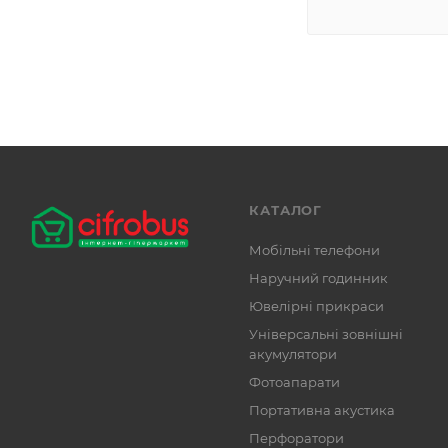
КАТАЛОГ
Мобільні телефони
Наручний годинник
Ювелірні прикраси
Універсальні зовнішні
акумулятори
Фотоапарати
Портативна акустика
Перфоратори