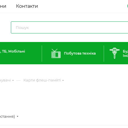
ини
Контакти
, ТБ, Мобільні
Бу
Побутова техніка
Ін
—
увачі
Карти флеш-пам`яті
остання)