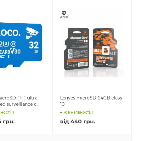
croSD (TF) ultra-
Lenyes microSD 64GB class
d surveillance c...
10
ності: 1
Є в наявності: 1
 грн.
від
440 грн.