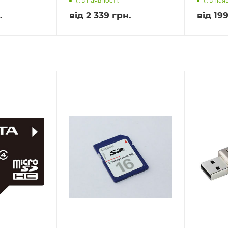
Є в наявності: 1
Є в наяв
.
від
2 339 грн.
від
199