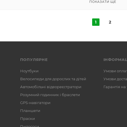
ПОКАЗАТИ ЩЕ
1
2
ПОПУЛЯРНЕ
ІНФОРМАЦ
Ноутбуки
Умови опла
Велосипеди для дорослих та дітей
Умови дост
Автомобільні відеореєстратори
Гарантія на
Розумний годинник і браслети
GPS-навігатори
Планшети
Праски
Пилососи