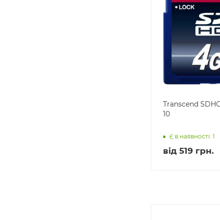
Transcend SDHC
10
Є в наявності: 1
від
519 грн.