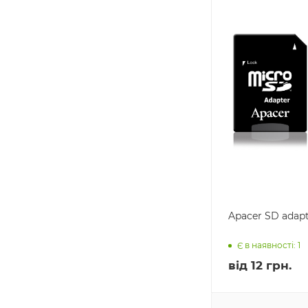
Apacer SD adap
Є в наявності: 1
від
12 грн.