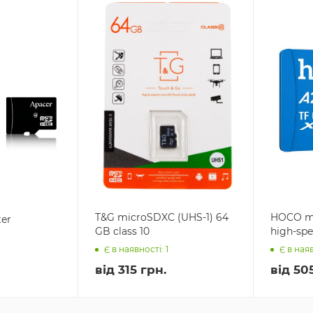
T&G microSDXC (UHS-1) 64
HOCO mi
ter
GB class 10
high-spee
Є в наявності: 1
Є в наяв
від
315 грн.
від
505