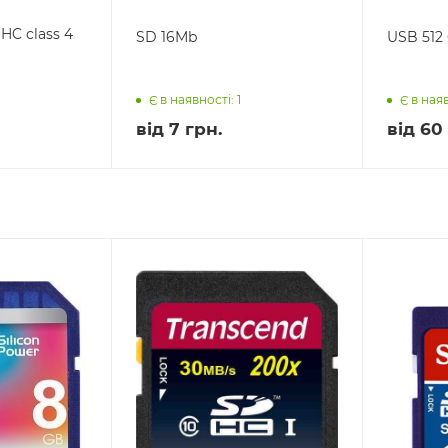
C class 4
SD 16Mb
USB 512
Є в наявності: 1
Є в наяв
від
7 грн.
від
60 