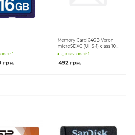
Memory Card 64GB Veron
microSDXC (UHS-1) class 10...
Є в наявності: 1
ності: 1
0 грн.
492
грн.