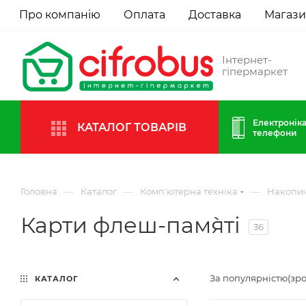
Про компанію
Оплата
Доставка
Магаз
Інтернет-
гіпермаркет
Електроніка
КАТАЛОГ ТОВАРІВ
телефони
—
—
—
Головна
Каталог
Комп'ютерна техніка
Накопич
Карти флеш-пам`яті
36
За популярністю(зр
КАТАЛОГ