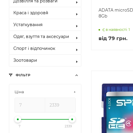
Дозвілля та розваги
ADATA microSDH
Краса і здоров`я
8Gb
Устаткування
Є в наявності: 1
Одяг, взуття та аксесуари
від
79 грн.
Спорт і відпочинок
Зоотовари
ФІЛЬТР
Ціна
7
2339