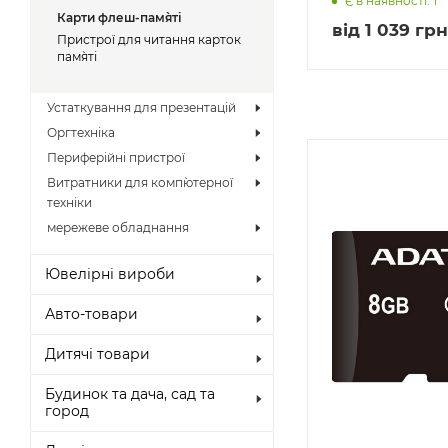
Є в наявності: 1
Карти флеш-пам`яті
від
1 039 грн
Пристрої для читання карток
пам`яті
Устаткування для презентацій
Оргтехніка
Периферійні пристрої
Витратники для комп`ютерної
техніки
мережеве обладнання
Ювелірні вироби
Авто-товари
Дитячі товари
Будинок та дача, сад та
город