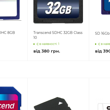
SDHC 8GB
Transcend SDHC 32GB Class
SD 16Gb
10
Є в наявності: 1
Є в наяв
від
380 грн.
від
39