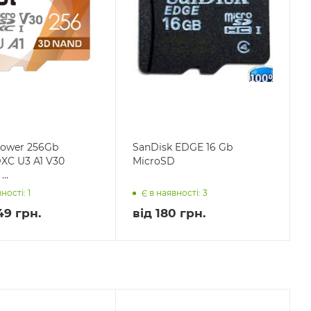
 Power 256Gb
SanDisk EDGE 16 Gb
XC U3 A1 V30
MicroSD
..
ності: 1
Є в наявності: 3
49 грн.
від
180 грн.