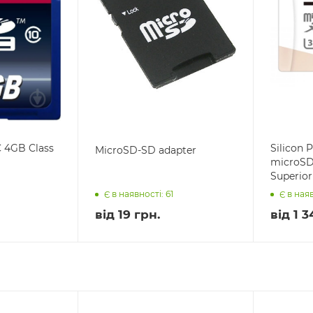
 4GB Class
Silicon
MicroSD-SD adapter
microSD
Superior .
Є в наявності: 61
Є в наяв
від
19 грн.
від
1 3