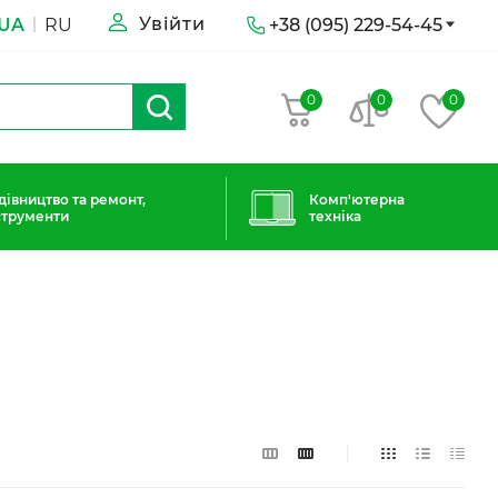
Увійти
UA
RU
+38 (095) 229-54-45
0
0
0
дівництво та ремонт,
Комп'ютерна
струменти
техніка