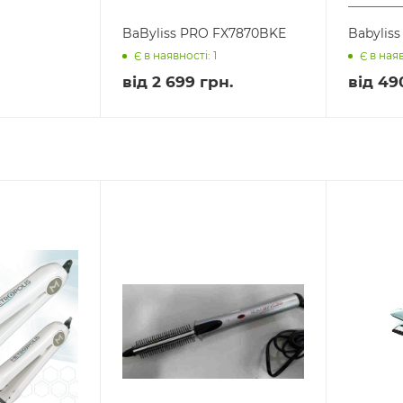
BaByliss PRO FX7870BKE
Babylis
Є в наявності: 1
Є в наяв
від
2 699 грн.
від
49