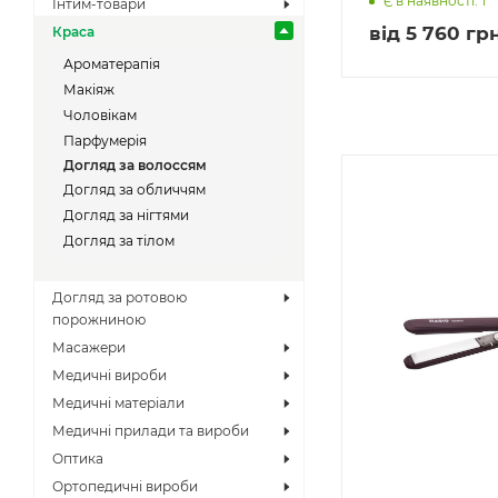
Є в наявності: 1
Інтим-товари
від
5 760 грн
Краса
Ароматерапія
Макіяж
Чоловікам
Парфумерія
Догляд за волоссям
Догляд за обличчям
Догляд за нігтями
Догляд за тілом
Догляд за ротовою
порожниною
Масажери
Медичні вироби
Медичні матеріали
Медичні прилади та вироби
Оптика
Ортопедичні вироби