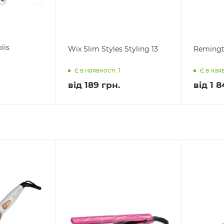
lis
Wix Slim Styles Styling 13
Remingt
Є в наявності: 1
Є в наяв
від
189 грн.
від
1 8