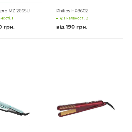
s pro MZ-2665U
Philips HP8602
ності: 1
Є в наявності: 2
0 грн.
від
190 грн.