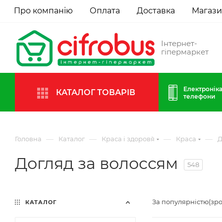
Про компанію
Оплата
Доставка
Магаз
Інтернет-
гіпермаркет
Електроніка
КАТАЛОГ ТОВАРІВ
телефони
—
—
—
—
Головна
Каталог
Краса і здоров`я
Краса
Д
Догляд за волоссям
548
За популярністю(зр
КАТАЛОГ