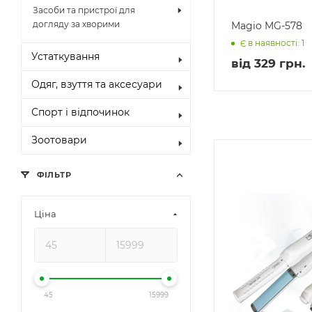
Засоби та пристрої для
догляду за хворими
Magio MG-578
Є в наявності: 1
Устаткування
від
329 грн.
Одяг, взуття та аксесуари
Спорт і відпочинок
Зоотовари
ФІЛЬТР
Ціна
45
15999