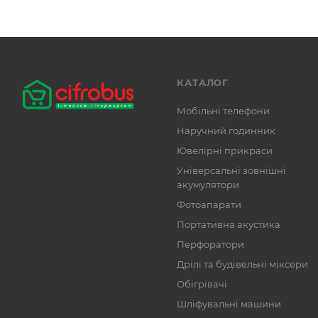
КАТАЛОГ
Мобільні телефони
Наручний годинник
Ювелірні прикраси
Універсальні зовнішні
акумулятори
Фотоапарати
Портативна акустика
Перфоратори
Дрілі та будівельні міксери
Обігрівачі
Шліфувальні машини