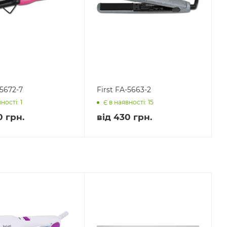
-5672-7
First FA-5663-2
ності: 1
Є в наявності: 15
0 грн.
від
430 грн.