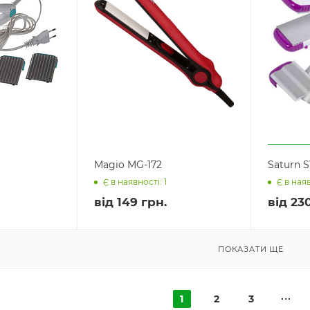
Magio MG-172
Saturn 
Є в наявності: 1
Є в наяв
від
149 грн.
від
230
ПОКАЗАТИ ЩЕ
1
2
3