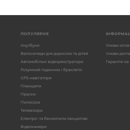
ПОПУЛЯРНЕ
ІНФОРМАЦ
Ноутбуки
Умови опла
Велосипеди для дорослих та дітей
Умови дост
Автомобільні відеореєстратори
Гарантія на
Розумний годинник і браслети
GPS-навігатори
Планшети
Праски
Пилососи
Телевізори
Електро- та бензопили ланцюгові
Відеокамери