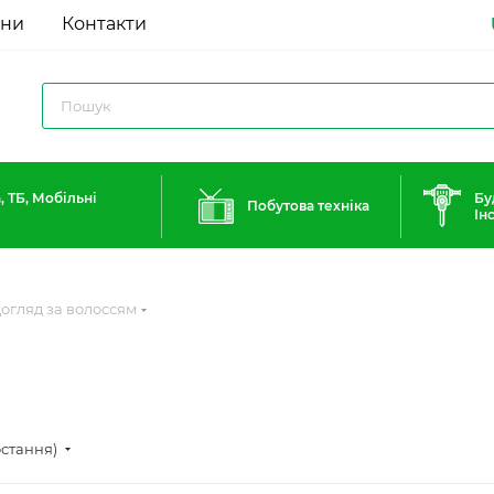
ини
Контакти
, ТБ, Мобільні
Бу
Побутова техніка
Ін
огляд за волоссям
остання)