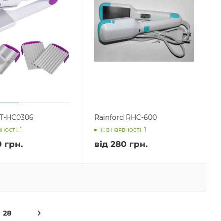
ST-HC0306
Rainford RHC-600
ності: 1
Є в наявності: 1
 грн.
від
280 грн.
28