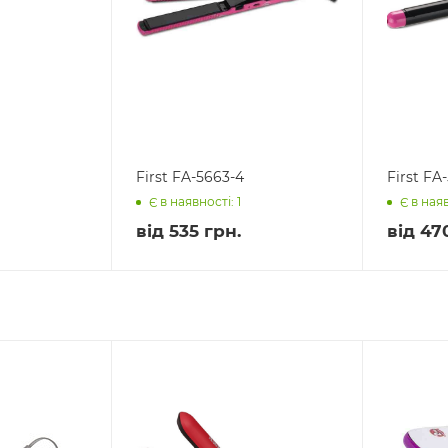
First FA-5663-4
First FA
Є в наявності: 1
Є в наяв
від
535 грн.
від
47