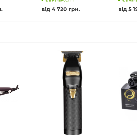
Є в наявності: 1
Є в наяв
.
від
4 720 грн.
від
5 1