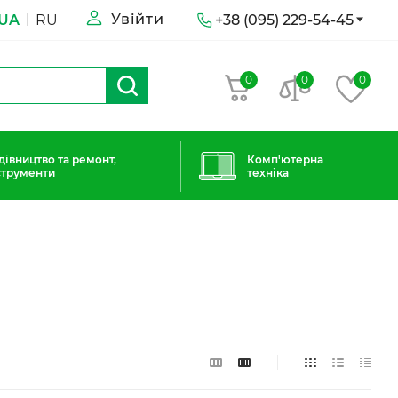
Увійти
UA
RU
+38 (095) 229-54-45
0
0
0
дівництво та ремонт,
Комп'ютерна
струменти
техніка