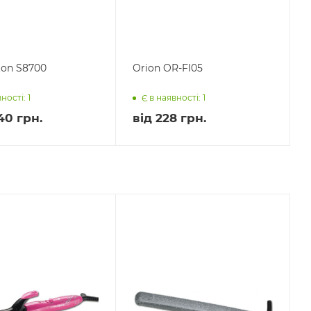
on S8700
Orion OR-FI05
ності: 1
Є в наявності: 1
40 грн.
від
228 грн.