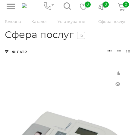
0
0
0
—
—
—
Головна
Каталог
Устаткування
Сфера послуг
Сфера послуг
15
ФІЛЬТР