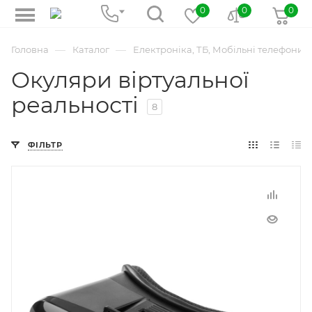
0
0
0
—
—
Головна
Каталог
Електроніка, ТБ, Мобільні телефони
Окуляри віртуальної
реальності
8
ФІЛЬТР