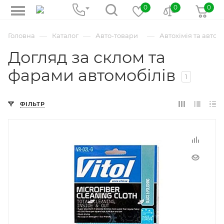
0
0
0
—
—
—
Головна
Каталог
Авто-товари
Автохімія та авто
Догляд за склом та
фарами автомобілів
1
ФІЛЬТР