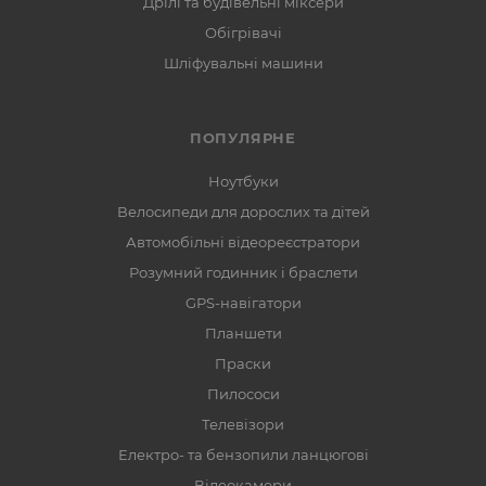
Дрілі та будівельні міксери
Обігрівачі
Шліфувальні машини
ПОПУЛЯРНЕ
Ноутбуки
Велосипеди для дорослих та дітей
Автомобільні відеореєстратори
Розумний годинник і браслети
GPS-навігатори
Планшети
Праски
Пилососи
Телевізори
Електро- та бензопили ланцюгові
Відеокамери