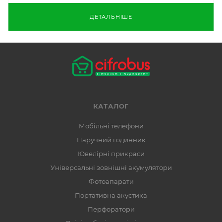
ДЕТАЛЬНІШЕ
КАТАЛОГ
Мобільні телефони
Наручний годинник
Ювелірні прикраси
Універсальні зовнішні акумулятори
Фотоапарати
Портативна акустика
Перфоратори