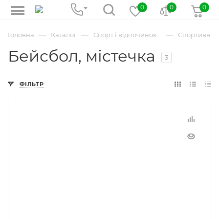
0
0
0
—
—
—
Головна
Каталог
Спорт і відпочинок
Спортивні і
Бейсбол, містечка
3
ФІЛЬТР