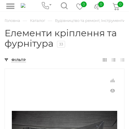
0
0
0
—
—
Головна
Каталог
Будівництво та ремонт, Інструменти
Елементи кріплення та
фурнітура
33
ФІЛЬТР