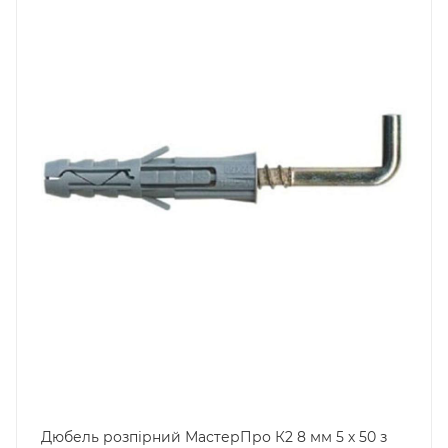
Дюбель розпірний МастерПро К2 8 мм 5 х 50 з