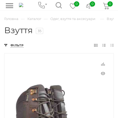
0
0
0
—
—
—
Головна
Каталог
Одяг, взуття та аксесуари
Взутт
Взуття
35
ФІЛЬТР