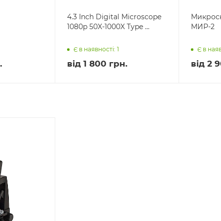
4.3 Inch Digital Microscope
Микрос
1080p 50X-1000X Type ...
МИР-2
Є в наявності: 1
Є в наяв
.
від
1 800 грн.
від
2 9