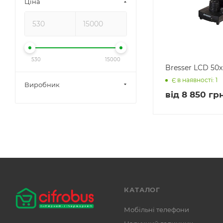
Ціна
530
15000
Bresser LCD 50x
Є в наявності: 1
Виробник
від
8 850 грн
КАТАЛОГ
Мобільні телефони