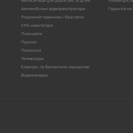
Велосипеди для дорослих та дітей
Умови дост
Автомобільні відеореєстратори
Гарантія на
Розумний годинник і браслети
GPS-навігатори
Планшети
Праски
Пилососи
Телевізори
Електро- та бензопили ланцюгові
Відеокамери