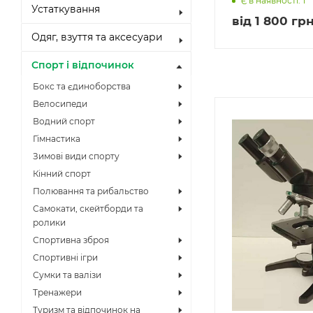
Є в наявності: 1
Устаткування
від
1 800 грн
Одяг, взуття та аксесуари
Спорт і відпочинок
Бокс та єдиноборства
Велосипеди
Водний спорт
Гімнастика
Зимові види спорту
Кінний спорт
Полювання та рибальство
Самокати, скейтборди та
ролики
Спортивна зброя
Спортивні ігри
Сумки та валізи
Тренажери
Туризм та відпочинок на