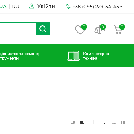
Увійти
UA
RU
+38 (095) 229-54-45
0
0
0
дівництво та ремонт,
Комп'ютерна
струменти
техніка