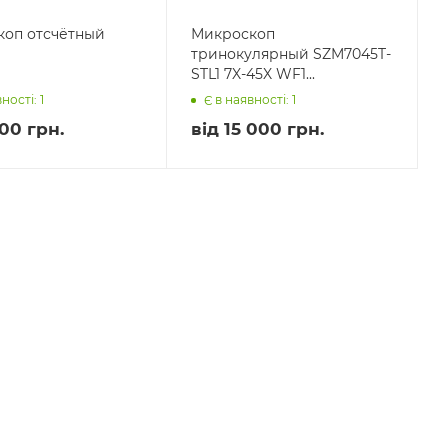
коп отсчётный
Микроскоп
тринокулярный SZM7045T-
STL1 7X-45X WF1...
ності: 1
Є в наявності: 1
00 грн.
від
15 000 грн.