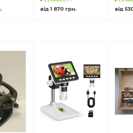
Є в наявності: 1
Є в наяв
.
від
1 870 грн.
від
530