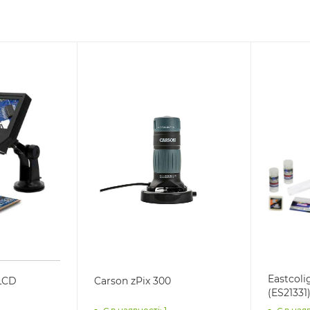
Eastcoli
LCD
Carson zPix 300
(ES21331