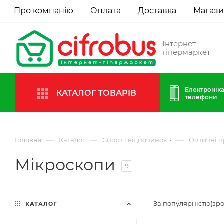
Про компанію
Оплата
Доставка
Магаз
Інтернет-
гіпермаркет
Електроніка
КАТАЛОГ ТОВАРІВ
телефони
—
—
—
Головна
Каталог
Спорт і відпочинок
Оптичні 
Мікроскопи
9
За популярністю(зр
КАТАЛОГ