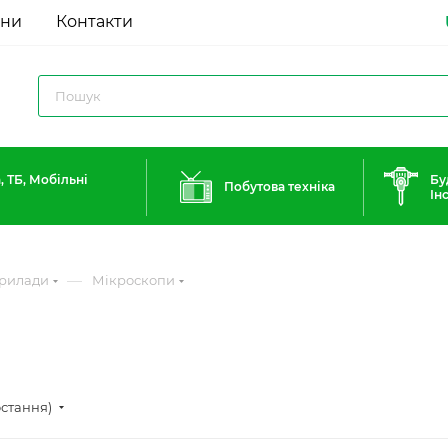
ини
Контакти
, ТБ, Мобільні
Бу
Побутова техніка
Ін
—
прилади
Мікроскопи
остання)