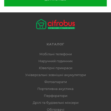
КАТАЛОГ
Мобільні телефони
Наручний годинник
Ювелірні прикраси
Універсальні зовнішні акумулятори
Фотоапарати
Портативна акустика
Перфоратори
Дрілі та будівельні міксери
Обігрівачі