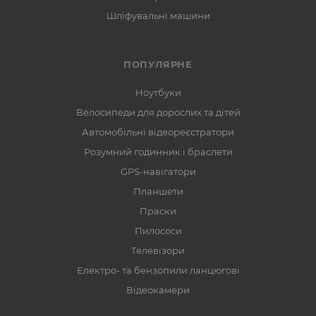
Шліфувальні машини
ПОПУЛЯРНЕ
Ноутбуки
Велосипеди для дорослих та дітей
Автомобільні відеореєстратори
Розумний годинник і браслети
GPS-навігатори
Планшети
Праски
Пилососи
Телевізори
Електро- та бензопили ланцюгові
Відеокамери