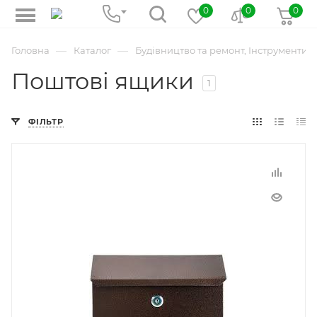
0
0
0
—
—
Головна
Каталог
Будівництво та ремонт, Інструменти
Поштові ящики
1
ФІЛЬТР