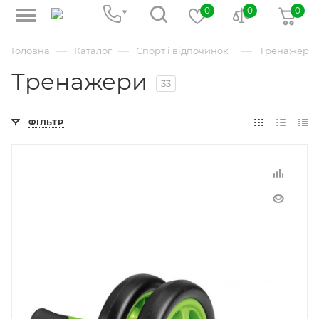
0
0
0
—
—
—
Головна
Каталог
Спорт і відпочинок
Тренажери
Тренажери
33
ФІЛЬТР