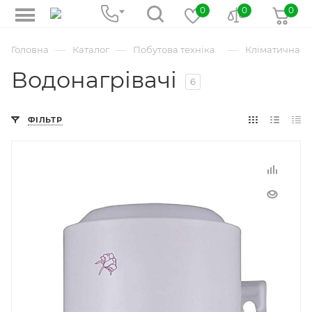
0
0
0
—
—
—
Головна
Каталог
Побутова техніка
Кліматична те
Водонагрівачі
6
ФІЛЬТР