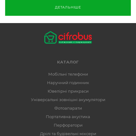
ДЕТАЛЬНІШЕ
КАТАЛОГ
Мобільні телефони
Наручний годинник
Ювелірні прикраси
Універсальні зовнішні акумулятори
Фотоапарати
Портативна акустика
Перфоратори
Дрілі та будівельні міксери