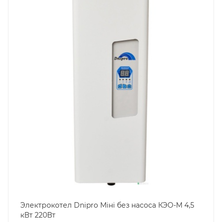
Электрокотел Dnipro Міні без насоса КЭО-М 4,5
кВт 220Вт