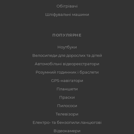
Обігрівачі
Шліфувальні машини
ПОПУЛЯРНЕ
Ноутбуки
Велосипеди для дорослих та дітей
Автомобільні відеореєстратори
Розумний годинник і браслети
GPS-навігатори
Планшети
Праски
Пилососи
Телевізори
Електро- та бензопили ланцюгові
Відеокамери