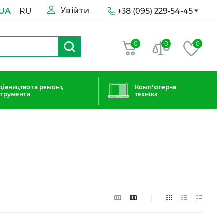
Увійти
UA
RU
+38 (095) 229-54-45
0
0
0
дівництво та ремонт,
Комп'ютерна
струменти
техніка