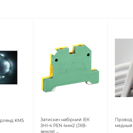
Затискач набірний ІЕК
Провод 
ірлянд KMS
ЗНІ-4 PEN 4мм2 (JXB-
медный
земля) ...