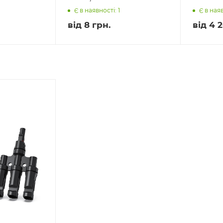
Є в наявності: 1
Є в наяв
від
8 грн.
від
4 2