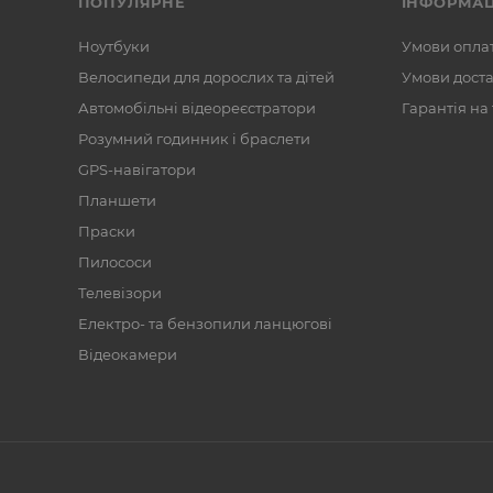
ПОПУЛЯРНЕ
ІНФОРМАЦ
Ноутбуки
Умови опла
Велосипеди для дорослих та дітей
Умови дост
Автомобільні відеореєстратори
Гарантія на
Розумний годинник і браслети
GPS-навігатори
Планшети
Праски
Пилососи
Телевізори
Електро- та бензопили ланцюгові
Відеокамери