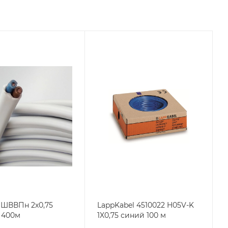
ШВВПн 2х0,75
LappKabel 4510022 H05V-K
 400м
1X0,75 синий 100 м