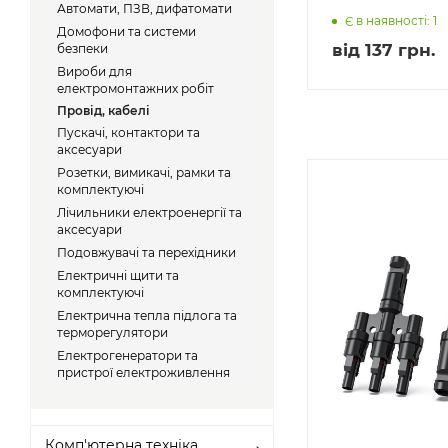
Автомати, ПЗВ, дифатомати
Є в наявності: 1
Домофони та системи
від
137 грн.
безпеки
Вироби для
електромонтажних робіт
Провід, кабелі
Пускачі, контактори та
аксесуари
Розетки, вимикачі, рамки та
комплектуючі
Лічильники електроенергії та
аксесуари
Подовжувачі та перехідники
Електричні щити та
комплектуючі
Електрична тепла підлога та
терморегулятори
Електрогенератори та
пристрої електроживлення
Комп'ютерна техніка