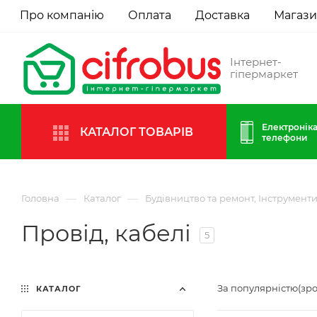
Про компанію
Оплата
Доставка
Магаз
Інтернет-
гіпермаркет
Електроніка
КАТАЛОГ ТОВАРІВ
телефони
—
—
Головна
Каталог
Будівництво та ремонт, Інструмент
Провід, кабелі
5
За популярністю(зр
КАТАЛОГ