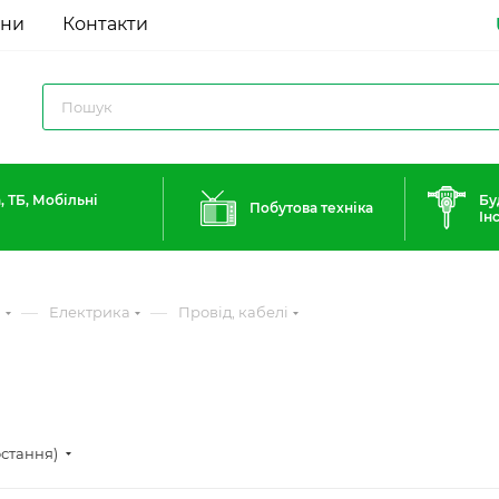
ини
Контакти
, ТБ, Мобільні
Бу
Побутова техніка
Ін
—
—
и
Електрика
Провід, кабелі
остання)