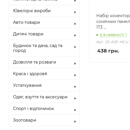
Ювелірні вироби
Набір конектор
сонячних панел
Авто-товари
1T3 ...
Дитячі товари
Є в наявності: 1
Арт.: 2E-ASP-MC4-
Будинок та дача, сад та
438
грн.
город
Дозвілля та розваги
Краса і здоров`я
Устаткування
Одяг, взуття та аксесуари
Спорт і відпочинок
Зоотовари