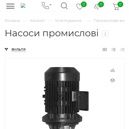
0
0
0
—
—
—
Головна
Каталог
Устаткування
Промислове вир
Насоси промислові
2
ФІЛЬТР