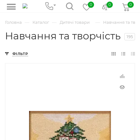
0
0
0
—
—
—
Головна
Каталог
Дитячі товари
Навчання та твор
Навчання та творчість
195
ФІЛЬТР