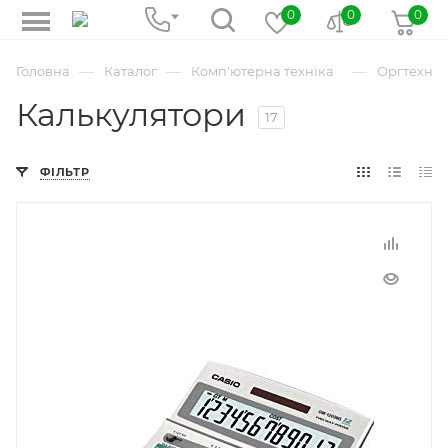
0
0
0
—
—
—
Головна
Каталог
Комп'ютерна техніка
Оргтехнік
Калькулятори
17
ФІЛЬТР