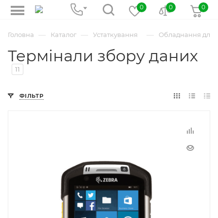
0
0
0
—
—
—
Головна
Каталог
Устаткування
Обладнання для 
Термінали збору даних
11
ФІЛЬТР