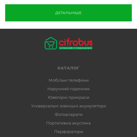
ДЕТАЛЬНІШЕ
КАТАЛОГ
Мобільні телефони
Наручний годинник
Ювелірні прикраси
Універсальні зовнішні акумулятори
Фотоапарати
Портативна акустика
Перфоратори