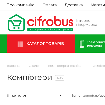
Про компанію
Оплата
Доставка
Магаз
Інтернет-
гіпермаркет
Електроніка
КАТАЛОГ ТОВАРІВ
телефони
—
—
—
Головна
Каталог
Комп'ютерна техніка
Комп`ют
Комп`ютери
405
За популярністю(зр
КАТАЛОГ