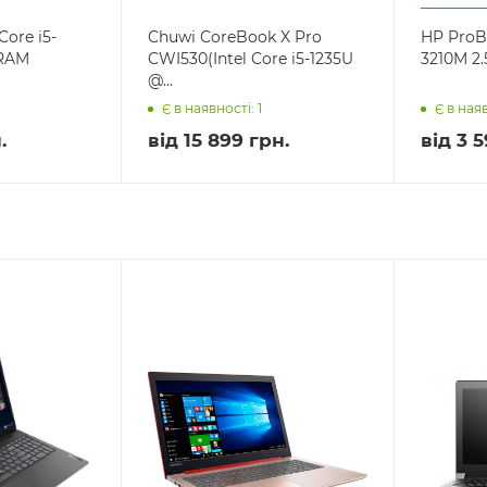
Core i5-
Chuwi CoreBook X Pro
HP ProB
/RAM
CWI530(Intel Core i5-1235U
3210M 2.5
@...
Є в наявності: 1
Є в наяв
.
від
15 899 грн.
від
3 5