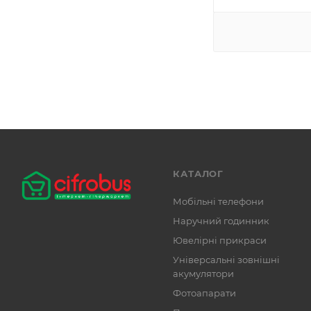
КАТАЛОГ
Мобільні телефони
Наручний годинник
Ювелірні прикраси
Універсальні зовнішні
акумулятори
Фотоапарати