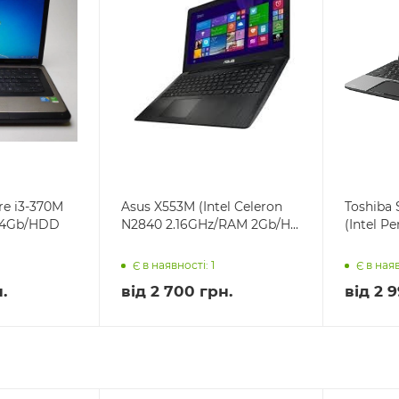
re i3-370M
Asus X553M (Intel Celeron
Toshiba 
 4Gb/HDD
N2840 2.16GHz/RAM 2Gb/H...
(Intel P
Є в наявності: 1
Є в наяв
.
від
2 700 грн.
від
2 9