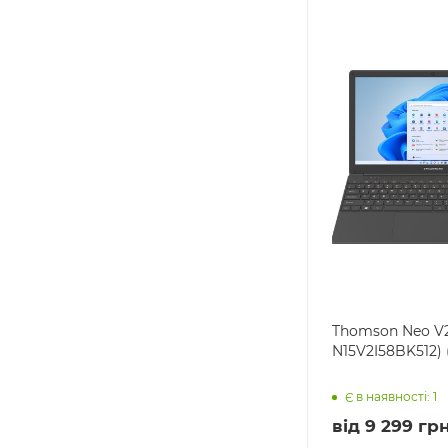
Thomson Neo V2 
N15V2I58BK512) (I
Є в наявності: 1
від
9 299 грн