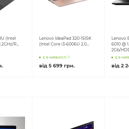
U (Intel
Lenovo IdeaPad 320-15ISK
Lenovo 
.2GHz/R...
(Intel Core i3-6006U 2.0...
6010 @ 
2Gb/HDD 
Є в наявності: 1
Є в наяв
н.
від
5 699 грн.
від
2 2