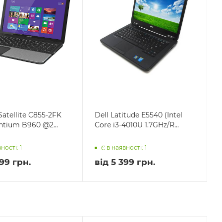
Satellite C855-2FK
Dell Latitude E5540 (Intel
entium B960 @2...
Core i3-4010U 1.7GHz/R...
ності: 1
Є в наявності: 1
99 грн.
від
5 399 грн.