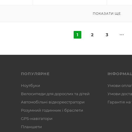
ПОКАЗАТИ ЩЕ
1
2
3
ПОПУЛЯРНЕ
ІНФОРМАЦ
Ноутбуки
Умови опла
Велосипеди для дорослих та дітей
Умови дост
Автомобільні відеореєстратори
Гарантія на
Розумний годинник і браслети
GPS-навігатори
Планшети