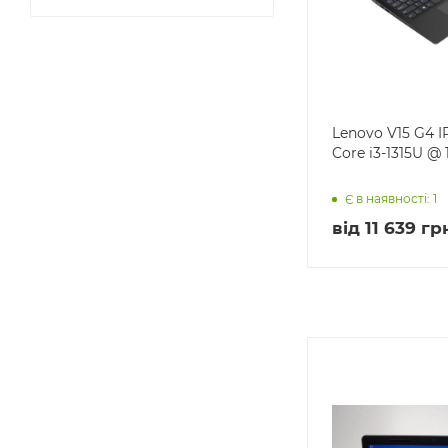
Lenovo V15 G4 IR
Core i3-1315U @ 1
Є в наявності: 1
від
11 639 гр