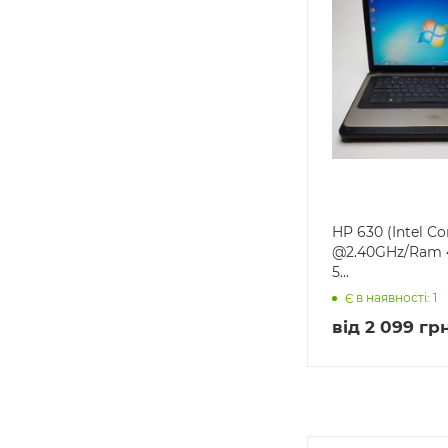
HP 630 (Intel Co
@2.40GHz/Ram
5...
Є в наявності: 1
від
2 099 грн