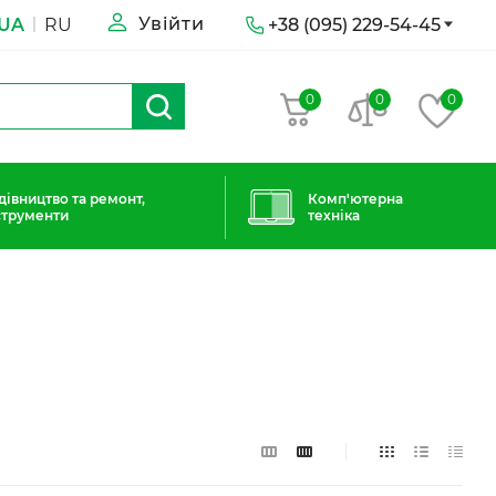
Увійти
UA
RU
+38 (095) 229-54-45
0
0
0
дівництво та ремонт,
Комп'ютерна
струменти
техніка