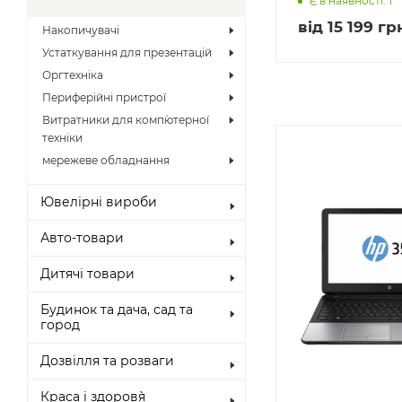
Є в наявності: 1
від
15 199 гр
Накопичувачі
Устаткування для презентацій
Оргтехніка
Периферійні пристрої
Витратники для комп`ютерної
техніки
мережеве обладнання
Ювелірні вироби
Авто-товари
Дитячі товари
Будинок та дача, сад та
город
Дозвілля та розваги
Краса і здоров`я