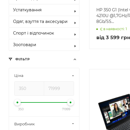
HP 350 G1 (Intel 
Устаткування
4210U @1,7GHz
8Gb/SS...
Одяг, взуття та аксесуари
Є в наявності: 1
Спорт і відпочинок
від
3 599 грн
Зоотовари
ФІЛЬТР
Ціна
350
71999
Виробник