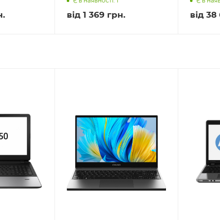
Є в наявності: 1
Є в наяв
н.
від
1 369 грн.
від
38 