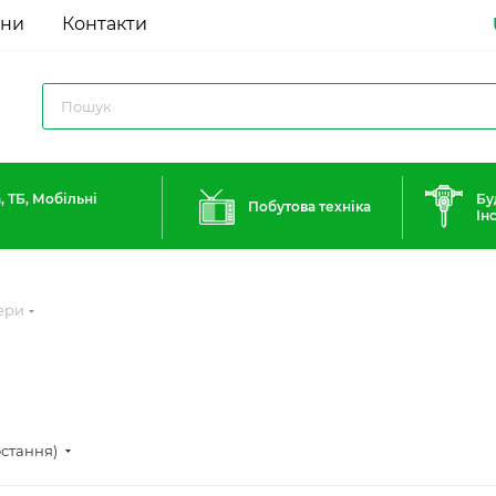
ини
Контакти
, ТБ, Мобільні
Бу
Побутова техніка
Ін
ери
остання)