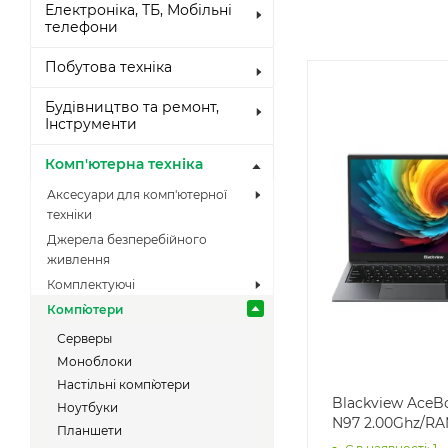
Електроніка, ТБ, Мобільні
телефони
Побутова техніка
Будівництво та ремонт,
Інструменти
Комп'ютерна техніка
Аксесуари для комп'ютерної
техніки
Джерела безперебійного
живлення
Комплектуючі
Комп`ютери
Серверы
Моноблоки
Настільні комп`ютери
Blackview AceBo
Ноутбуки
N97 2.00Ghz/RAM
Планшети