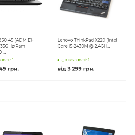
B50-45 (ADM E1-
Lenovo ThinkPad X220 (Intel
1.35GHz/Ram
Core i5-2430M @ 2.4GH...
...
ності: 1
Є в наявності: 1
49 грн.
від
3 299 грн.