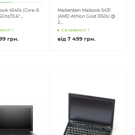
ook 4540s (Core i5
Maibenben Maibook S431
Ghz/15.6"...
(AMD Athlon Gold 3150U @
2...
ності: 1
Є в наявності: 1
99 грн.
від
7 499 грн.