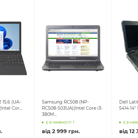
15.6 (UA-
Samsung RC508 (NP-
Dell Lat
ntel Cor...
RC508-S03UA)(Intel Core i3-
5414 14" 
380M...
Є в наявності: 1
Є в наяв
.
від
2 999 грн.
від
12 