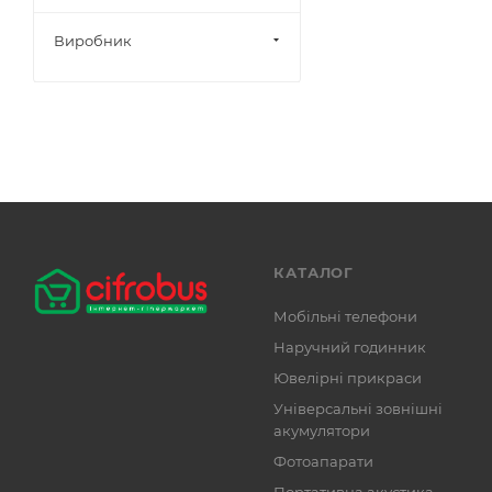
Виробник
КАТАЛОГ
Мобільні телефони
Наручний годинник
Ювелірні прикраси
Універсальні зовнішні
акумулятори
Фотоапарати