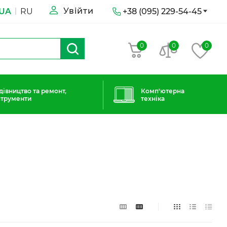
Увійти
UA
RU
+38 (095) 229-54-45
0
0
0
дівництво та ремонт,
Комп'ютерна
струменти
техніка