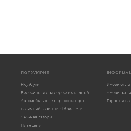
ПОПУЛЯРНЕ
ІНФОРМАЦ
Ноутбуки
Умови опла
Велосипеди для дорослих та дітей
Умови дост
Автомобільні відеореєстратори
Гарантія на
Розумний годинник і браслети
GPS-навігатори
Планшети