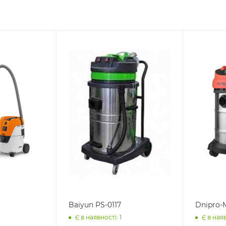
Baiyun PS-0117
Dnipro-
Є в наявності: 1
Є в наяв