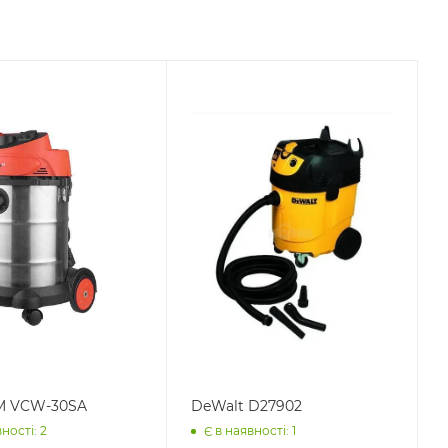
M VCW-30SA
DeWalt D27902
ності: 2
Є в наявності: 1