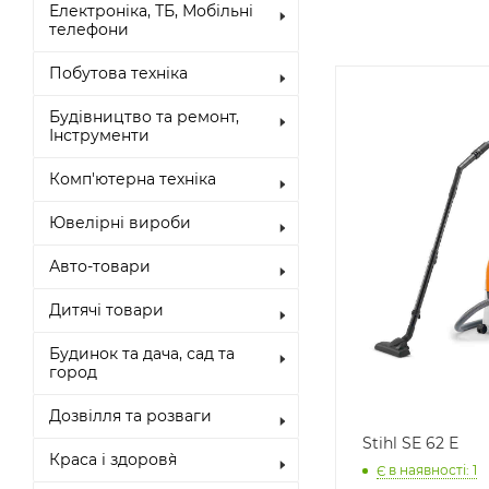
Електроніка, ТБ, Мобільні
телефони
Побутова техніка
Будівництво та ремонт,
Інструменти
Комп'ютерна техніка
Ювелірні вироби
Авто-товари
Дитячі товари
Будинок та дача, сад та
город
Дозвілля та розваги
Stihl SE 62 Е
Краса і здоров`я
Є в наявності: 1