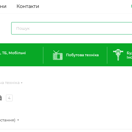
ини
Контакти
, ТБ, Мобільні
Бу
Побутова техніка
Ін
ча техніка
а
4
остання)