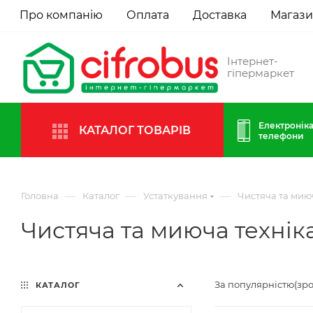
Про компанію
Оплата
Доставка
Магаз
Інтернет-
гіпермаркет
Електроніка
КАТАЛОГ ТОВАРІВ
телефони
—
—
—
Головна
Каталог
Устаткування
Чистяча та мию
Чистяча та миюча технік
За популярністю(зр
КАТАЛОГ